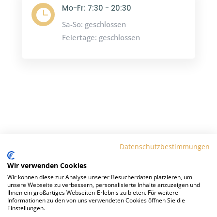
Mo-Fr: 7:30 - 20:30

Sa-So: geschlossen
Feiertage: geschlossen
Folgen
Folgen
Datenschutzbestimmungen
Wir verwenden Cookies
Wir können diese zur Analyse unserer Besucherdaten platzieren, um
unsere Webseite zu verbessern, personalisierte Inhalte anzuzeigen und
Ihnen ein großartiges Webseiten-Erlebnis zu bieten. Für weitere
Informationen zu den von uns verwendeten Cookies öffnen Sie die
EMS-Training
Premium EMS-Probetraining
Einstellungen.