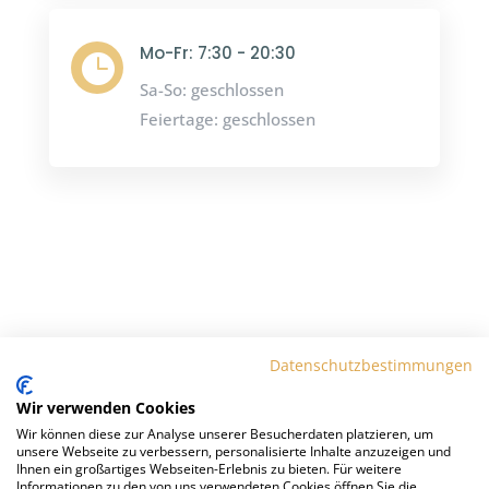
Mo-Fr: 7:30 - 20:30

Sa-So: geschlossen
Feiertage: geschlossen
Folgen
Folgen
Datenschutzbestimmungen
Wir verwenden Cookies
Wir können diese zur Analyse unserer Besucherdaten platzieren, um
unsere Webseite zu verbessern, personalisierte Inhalte anzuzeigen und
Ihnen ein großartiges Webseiten-Erlebnis zu bieten. Für weitere
Informationen zu den von uns verwendeten Cookies öffnen Sie die